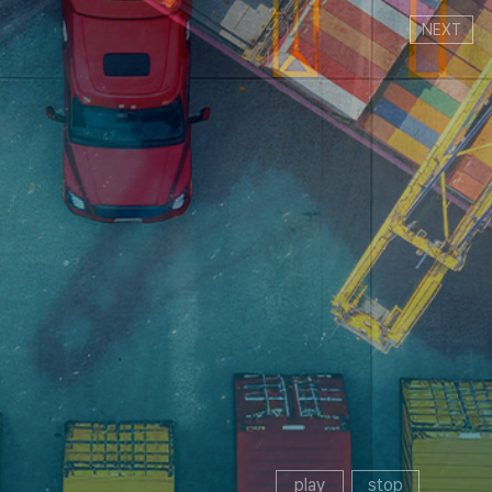
NEXT
play
stop