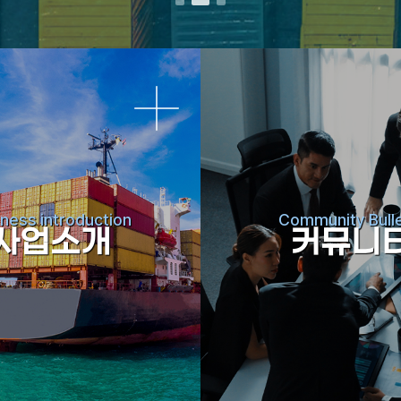
ness introduction
Community Bulle
사업소개
커뮤니