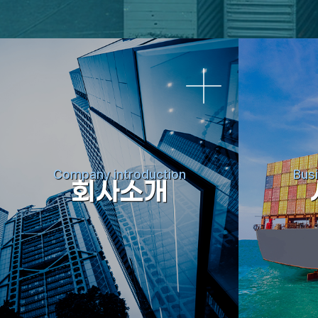
Company introduction
Busi
회사소개